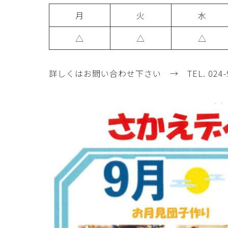
月
火
水
△
△
△
詳しくはお問い合わせ下さい → TEL. 024-94