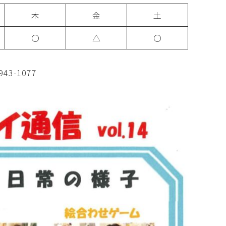
木
金
土
〇
△
〇
3-1077